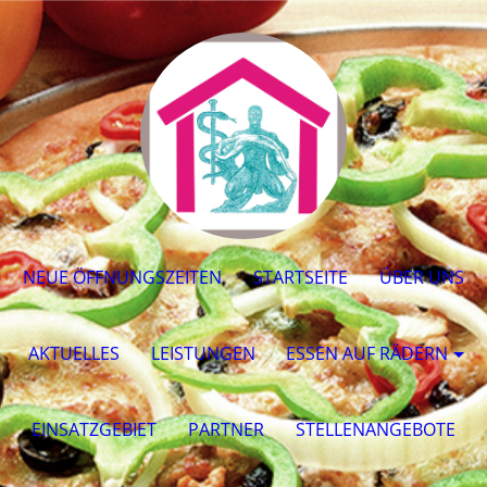
NEUE ÖFFNUNGSZEITEN
STARTSEITE
ÜBER UNS
AKTUELLES
LEISTUNGEN
ESSEN AUF RÄDERN
EINSATZGEBIET
PARTNER
STELLENANGEBOTE