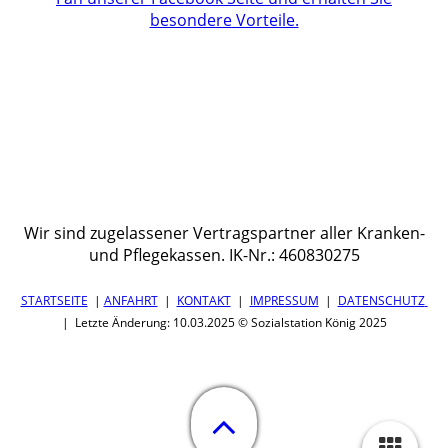
besondere Vorteile.
Wir sind zugelassener Vertragspartner aller Kranken-
und Pflegekassen. IK-Nr.: 460830275
STARTSEITE
|
ANFAHRT
|
KONTAKT
|
IMPRESSUM
|
DATENSCHUTZ
| Letzte Änderung: 10.03.2025 © Sozialstation König 2025