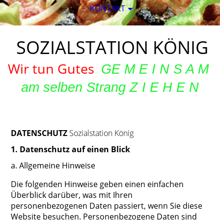
KONTAKT
SOZIAL­STATION KÖNIG
Wir tun Gutes
G
E
M E I N S A M
am selben Strang Z I E H E N
DATEN­SCHUTZ­
Sozialstation König
1. Datenschutz auf einen Blick
a. Allgemeine Hinweise
Die folgenden Hinweise geben einen einfachen
Überblick darüber, was mit Ihren
personenbezogenen Daten passiert, wenn Sie diese
Website besuchen. Personenbezogene Daten sind