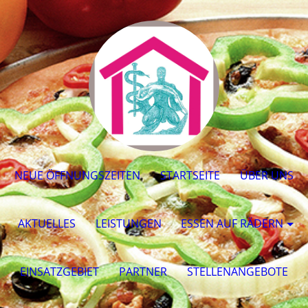
NEUE ÖFFNUNGSZEITEN
STARTSEITE
ÜBER UNS
AKTUELLES
LEISTUNGEN
ESSEN AUF RÄDERN
EINSATZGEBIET
PARTNER
STELLENANGEBOTE