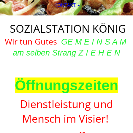
KONTAKT
SOZIAL­STATION KÖNIG
Wir tun Gutes
G
E
M E I N S A M
am selben Strang Z I E H E N
Öffnungszeiten
Dienstleistung und
Mensch im Visier!