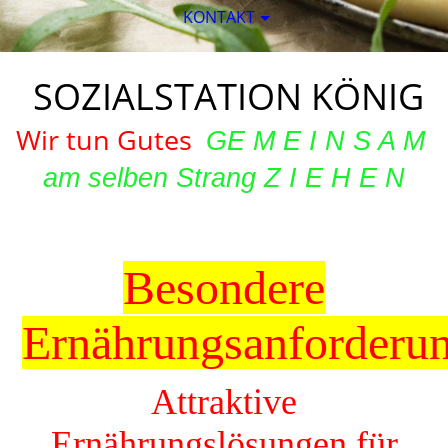
KONTAKT
SOZIAL­STATION KÖNIG
Wir tun Gutes
G
E
M E I N S A M
am selben Strang Z I E H E N
Besondere
Ernährungsanforderu
Attraktive
Ernährungslösungen für