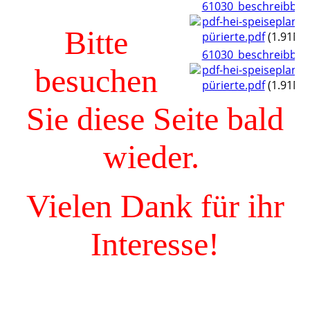
61030_beschreibbar
pdf-hei-speiseplan-
Bitte
pürierte.pdf
(1.91MB
61030_beschreibbar
besuchen
pdf-hei-speiseplan-
pürierte.pdf
(1.91MB
Sie diese Seite bald
wieder.
Vielen Dank für ihr
Interesse!