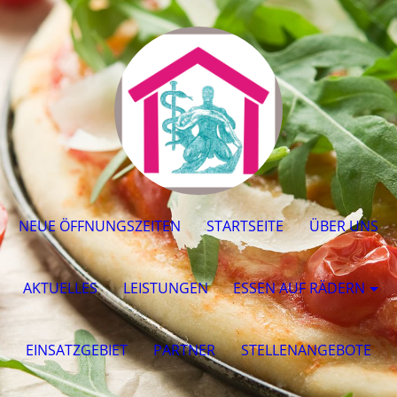
NEUE ÖFFNUNGSZEITEN
STARTSEITE
ÜBER UNS
AKTUELLES
LEISTUNGEN
ESSEN AUF RÄDERN
EINSATZGEBIET
PARTNER
STELLENANGEBOTE